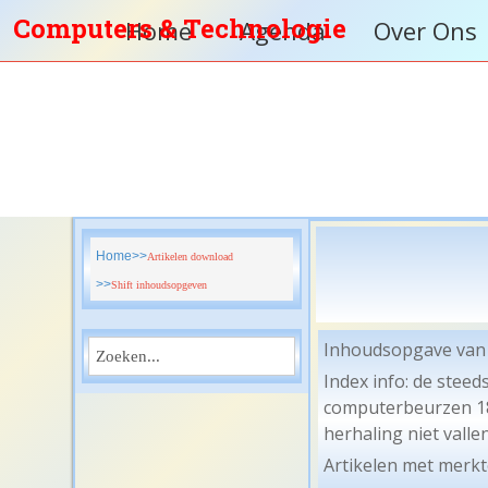
Computers & Technologie
Home
Agenda
Over Ons
vzw
Home
Artikelen download
Shift inhoudsopgeven
Inhoudsopgave van 
Index info: de stee
computerbeurzen 18,
herhaling niet vallen
Artikelen met merkte