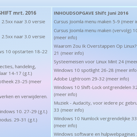
IFT mrt. 2016
INHOUDSOPGAVE Shift Juni 2016
2.5xx naar 3.0 versie
Cursus Joomla menu maken 5-9 (meer i
Cursus Joomla menu maken (vervolg) 1
2.5xx naar 3.0 versie
(meer info)
Waarom Zou Ik Overstappen Op Linux?
ws 10 opstarten 18-22
21 (meer info)
Systeemeisen voor Linux Mint 24 (meer
cties, handeling,
Windows 10 spotlight 26-28 (meer info
laar 14-17 (g.t.)
Adobe Lightroom 29-32 (meer info)
iotheek 23-25 (meer
Windows 10 Shift-Lock ontgrendelen 3
(meer info)
werken en verwijderen.
Muziek - Audacity, voor iedere pc gebru
33 (meer info)
ndows 10. 27-29 (g.t.)
Windows 10 Numlock vergrendelijke 33
dus. 29-31 (g.t.)
(meer info)
Windows software en hulpwebpaginas