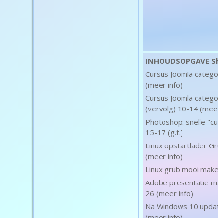
INHOUDSOPGAVE Shi
Cursus Joomla catego
(meer info)
Cursus Joomla catego
(vervolg) 10-14 (meer
Photoshop: snelle "cut
15-17 (g.t.)
Linux opstartlader G
(meer info)
Linux grub mooi make
Adobe presentatie ma
26 (meer info)
Na Windows 10 updat
(meer info)