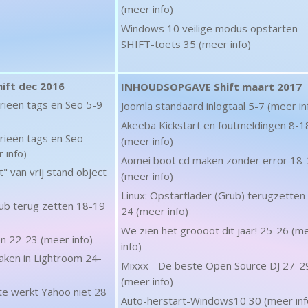
(meer info)
Windows 10 veilige modus opstarten-
SHIFT-toets 35 (meer info)
ft dec 2016
INHOUDSOPGAVE Shift maart 2017
rieën tags en Seo 5-9
Joomla standaard inlogtaal 5-7 (meer in
Akeeba Kickstart en foutmeldingen 8-1
rieën tags en Seo
(meer info)
 info)
Aomei boot cd maken zonder error 18
" van vrij stand object
(meer info)
Linux: Opstartlader (Grub) terugzetten
rub terug zetten 18-19
24 (meer info)
We zien het groooot dit jaar! 25-26 (m
n 22-23 (meer info)
info)
ken in Lightroom 24-
Mixxx - De beste Open Source DJ 27-2
(meer info)
e werkt Yahoo niet 28
Auto-herstart-Windows10 30 (meer inf