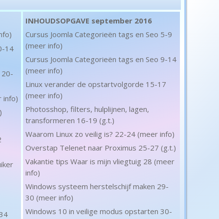
INHOUDSOPGAVE september 2016
nfo)
Cursus Joomla Categorieën tags en Seo 5-9
(meer info)
0-14
Cursus Joomla Categorieën tags en Seo 9-14
(meer info)
 20-
Linux verander de opstartvolgorde 15-17
(meer info)
 info)
Photosshop, filters, hulplijnen, lagen,
)
transformeren 16-19 (g.t.)
Waarom Linux zo veilig is? 22-24 (meer info)
2
Overstap Telenet naar Proximus 25-27 (g.t.)
Vakantie tips Waar is mijn vliegtuig 28 (meer
iker
info)
Windows systeem herstelschijf maken 29-
30 (meer info)
Windows 10 in veilige modus opstarten 30-
 34