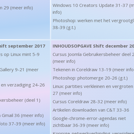
Windows 10 Creators Update 31-37 (
 29 (meer info)
info)
Photoshop: werken met het vergrootgl
38-39 (g.t.)
ift september 2017
INHOUDSOPGAVE Shift december 2
 op Linux mint 5-9
Cursus Joomla Gebruikersbeheer deel 
(meer info)
Gallery 9-21 (meer
Tekenen in Coreldraw 13-19 (meer info
Photoshop: photomerge 20-26 (g.t.)
 en verzadiging 24-26
Linux: partities verkleinen en vergroten
27 (meer info)
kersbeheer (deel 1)
Cursus Coreldraw 28-32 (meer info)
Artikelen downloaden van C&T 33-36
n Gmail 36 (meer info)
Google-chrome-error-agendas niet
foto 37-39 (meer info)
zichtbaar 36-39 (meer info)
Koppige-netwerkverbinding-verwijder