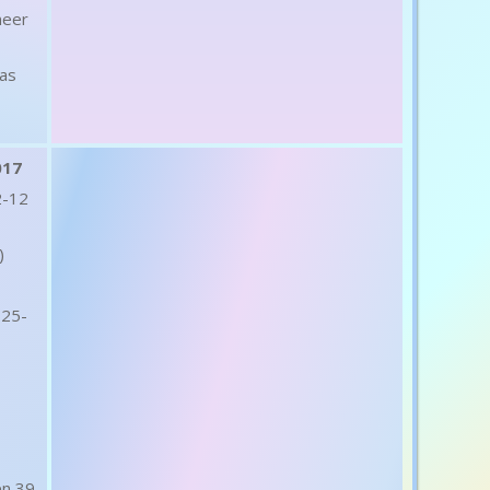
meer
as
017
2-12
)
 25-
en 39