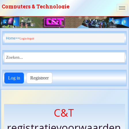
Computers & Technologie
vzw
Home
Login-loguit
Log in
Registreer
C&T
registratievoorwaarden